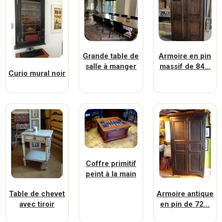
Grande table de
Armoire en pin
salle à manger
massif de 84...
Curio mural noir
Coffre primitif
peint à la main
Table de chevet
Armoire antique
avec tiroir
en pin de 72...