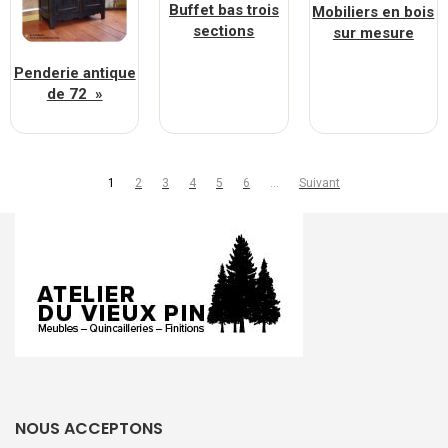
Buffet bas trois
Mobiliers en bois
sections
sur mesure
Penderie antique
de 72 »
1
2
3
4
5
6
…
Suivant
NOUS ACCEPTONS