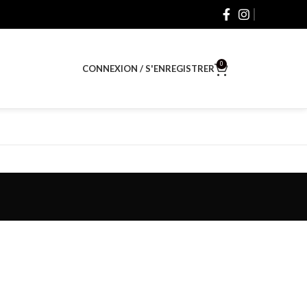
0
CONNEXION / S'ENREGISTRER
$
0.00