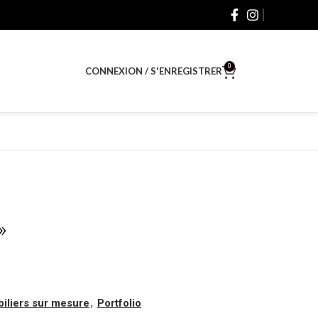
0
CONNEXION / S'ENREGISTRER
$
0.00
»
iliers sur mesure
,
Portfolio