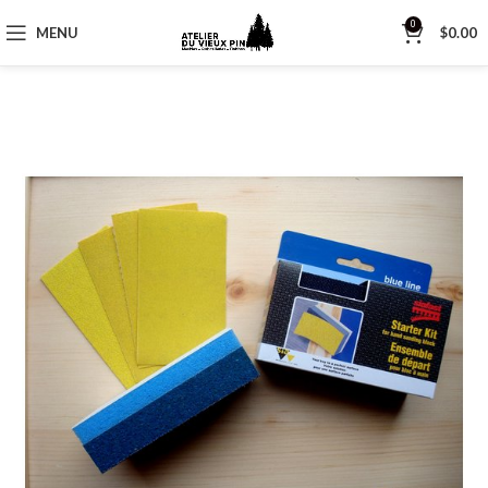
0
MENU
$
0.00