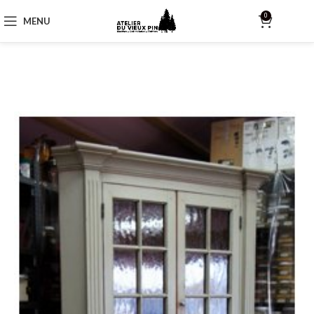
0
MENU
$
0.00