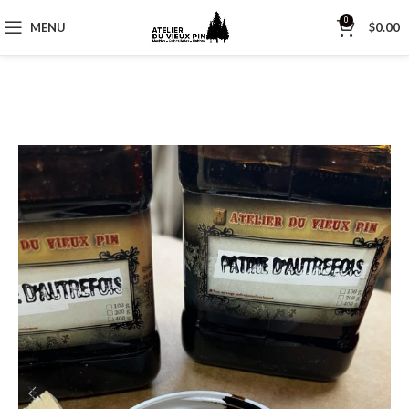
0
MENU
$
0.00