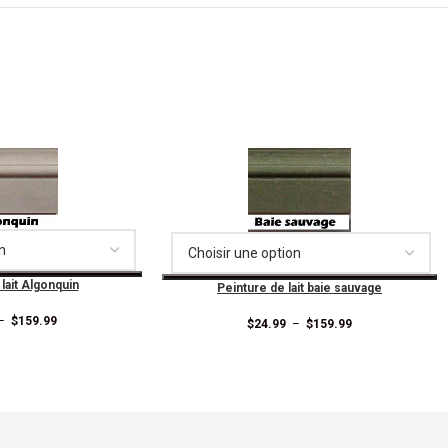
lait Algonquin
Peinture de lait baie sauvage
–
$
159.99
$
24.99
–
$
159.99