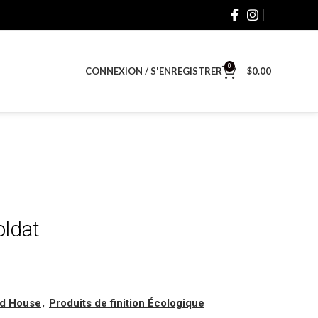
0
CONNEXION / S'ENREGISTRER
$
0.00
oldat
ad House
,
Produits de finition Écologique