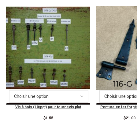
Vis à bois (10/pqt) pour tournevis plat
Penture en fer forgé
$
1.55
$
21.00