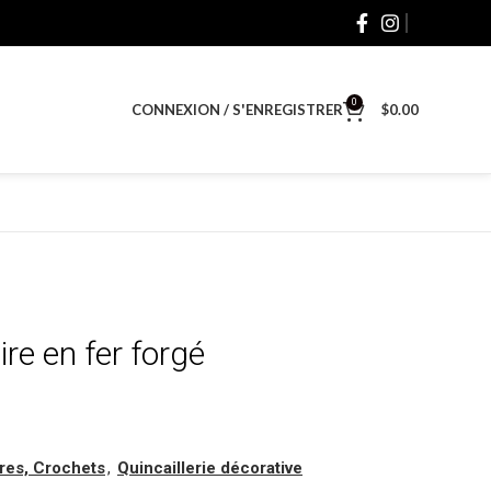
0
CONNEXION / S'ENREGISTRER
$
0.00
re en fer forgé
ures, Crochets
,
Quincaillerie décorative