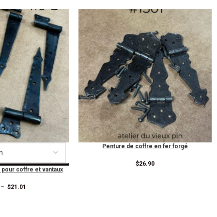
Penture de coffre en fer forgé
$
26.90
 pour coffre et vantaux
–
$
21.01