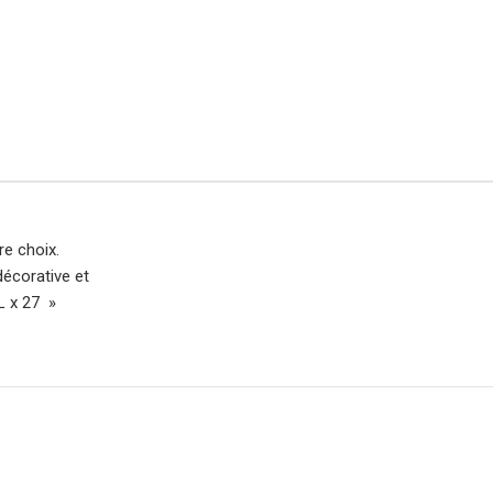
re choix.
décorative et
L x 27 »