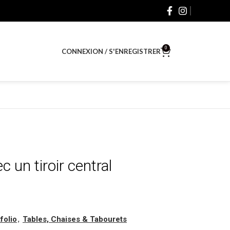
0
CONNEXION / S'ENREGISTRER
$
0.00
c un tiroir central
folio
,
Tables, Chaises & Tabourets