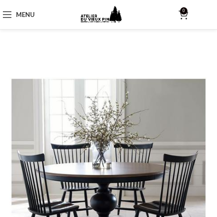
0
MENU
$
0.00