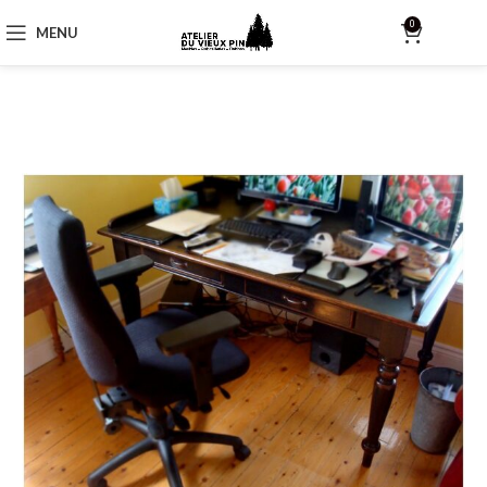
0
MENU
$
0.00