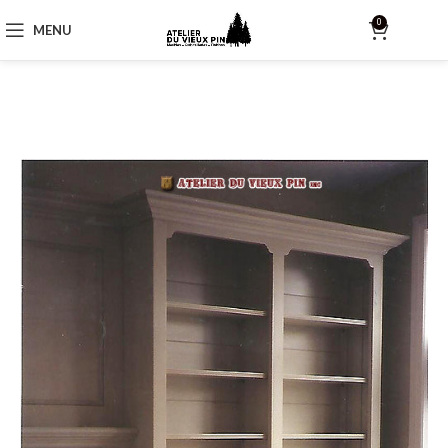
0
MENU
$
0.00