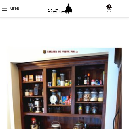
0
MENU
$
0.00