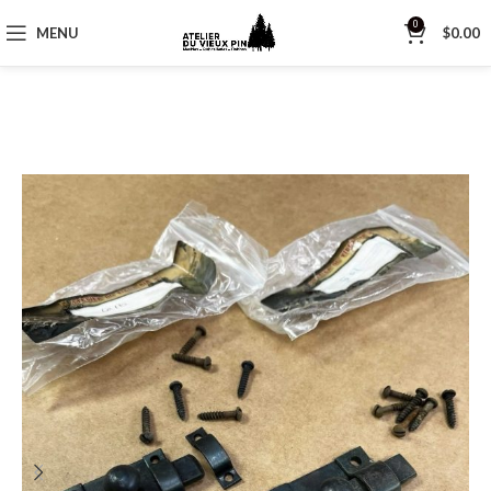
0
MENU
$
0.00