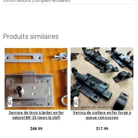
Informations complémentaires
Produits similaires
Serrure de tiroir à larder en fer
Verrou de surface en fer forgé à
naturel BR-25 (avec la clef)
queue retroussée
$
48.99
$
17.99