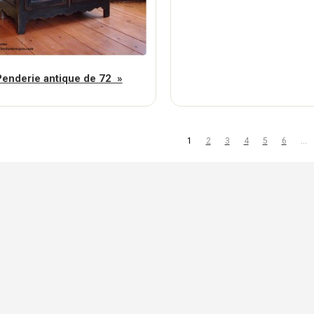
Penderie antique de 72 »
1
2
3
4
5
6
…