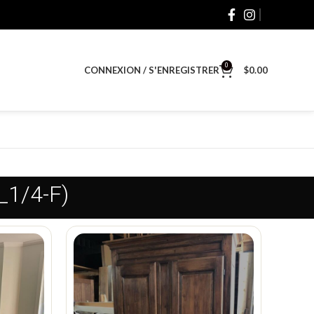
0
CONNEXION / S'ENREGISTRER
$
0.00
1_1/4-F)