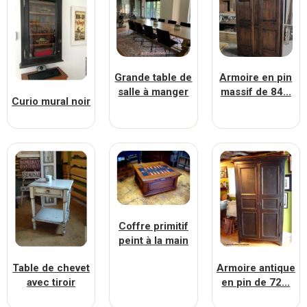
Grande table de
Armoire en pin
salle à manger
massif de 84...
Curio mural noir
Coffre primitif
peint à la main
Table de chevet
Armoire antique
avec tiroir
en pin de 72...