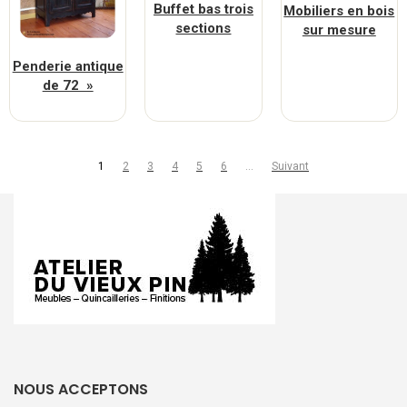
Buffet bas trois
Mobiliers en bois
sections
sur mesure
Penderie antique
de 72 »
1
2
3
4
5
6
…
Suivant
NOUS ACCEPTONS